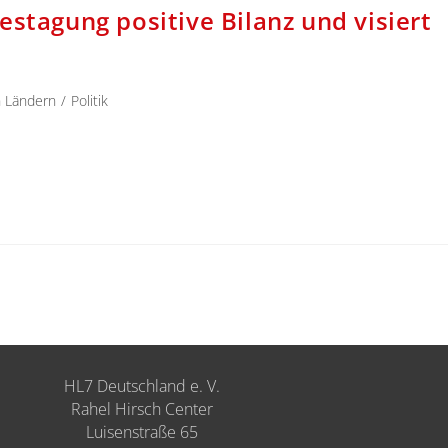
estagung positive Bilanz und visiert
n Ländern
/
Politik
HL7 Deutschland e. V.
Rahel Hirsch Center
Luisenstraße 65